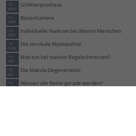
Schlittenprothese
15
MAI
Blasentumore
15
APR
Individuelle Narkose bei älteren Menschen
15
DEZ
Die zervikale Myelopathie
15
NOV
Was tun bei starken Regelschmerzen?
15
SEP
Die Makula-Degeneration
15
JUL
Müssen alle Beine gerade werden?
15
JUN
© 2026 Interdisziplinäre Facharztklinik Rodenkirchen GmbH
+ Co KG. Köln