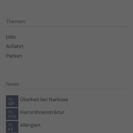
Themen
Jobs
Anfahrt
Parken
News
Übelkeit bei Narkose
15
SEP
Harnröhrenstriktur
15
AUG
Allergien
15
JUL