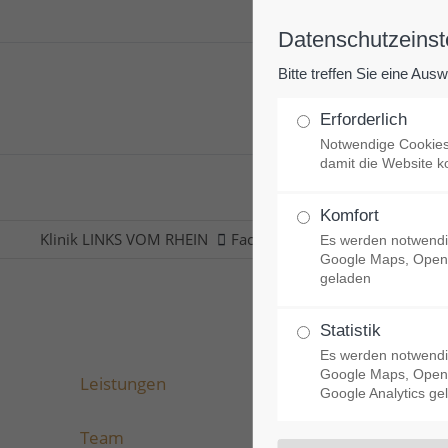
Datenschutzeinst
Bitte treffen Sie eine Aus
Unsere Klinik
Erforderlich
Notwendige Cookies
damit die Website ko
Komfort
Klinik LINKS VOM RHEIN
Facharztpraxen
Plastische u
Es werden notwendi
Google Maps, Open
geladen
Statistik
Es werden notwendi
Google Maps, Open
Leistungen
Google Analytics ge
Team