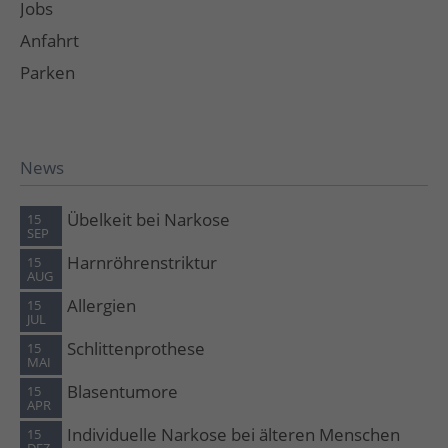
Jobs
Anfahrt
Parken
News
Übelkeit bei Narkose
15
SEP
Harnröhrenstriktur
15
AUG
Allergien
15
JUL
Schlittenprothese
15
MAI
Blasentumore
15
APR
Individuelle Narkose bei älteren Menschen
15