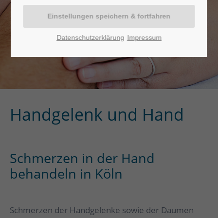
Datenschutzerklärung
Impressum
Handgelenk und Hand
Schmerzen in der Hand
behandeln in Köln
Schmerzen der Handgelenke sowie der Daumen