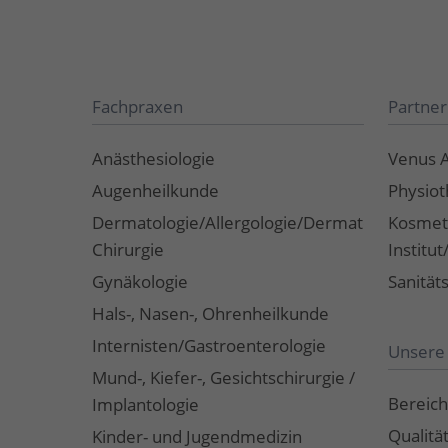
Fachpraxen
Partner
Anästhesiologie
Venus 
Augenheilkunde
Physiot
Dermatologie/Allergologie/Dermato-
Kosmet
Chirurgie
Institu
Gynäkologie
Sanität
Hals-, Nasen-, Ohrenheilkunde
Internisten/Gastroenterologie
Unsere 
Mund-, Kiefer-, Gesichtschirurgie /
Bereich
Implantologie
Qualitä
Kinder- und Jugendmedizin