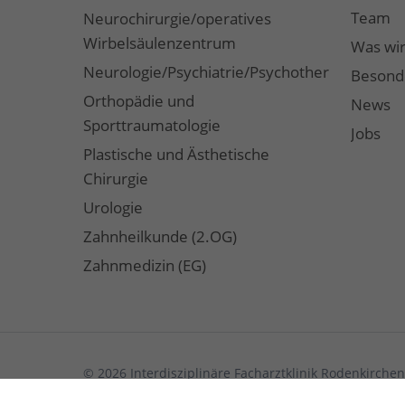
Team
Neurochirurgie/operatives
Wirbelsäulenzentrum
Was wir
Neurologie/Psychiatrie/Psychotherapie/Coac
Besond
Orthopädie und
News
Sporttraumatologie
Jobs
Plastische und Ästhetische
Chirurgie
Urologie
Zahnheilkunde (2.OG)
Zahnmedizin (EG)
© 2026 Interdisziplinäre Facharztklinik Rodenkirch
Schillingsrotter Str. 39-41 | 50996 Köln