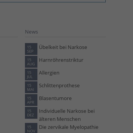
News
Übelkeit bei Narkose
15
SEP
Harnröhrenstriktur
15
AUG
Allergien
15
JUL
Schlittenprothese
15
MAI
Blasentumore
15
APR
Individuelle Narkose bei
15
DEZ
älteren Menschen
Die zervikale Myelopathie
15
NOV