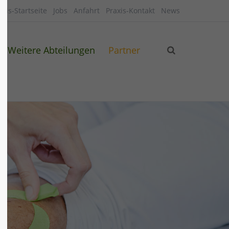
axis-Startseite
Jobs
Anfahrt
Praxis-Kontakt
News
Weitere Abteilungen
Partner