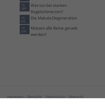
Was tun bei starken
15
SEP
Regelschmerzen?
Die Makula-Degeneration
15
JUL
Müssen alle Beine gerade
15
JUN
werden?
Impressen - Übersicht
Datenschutz - Übersicht