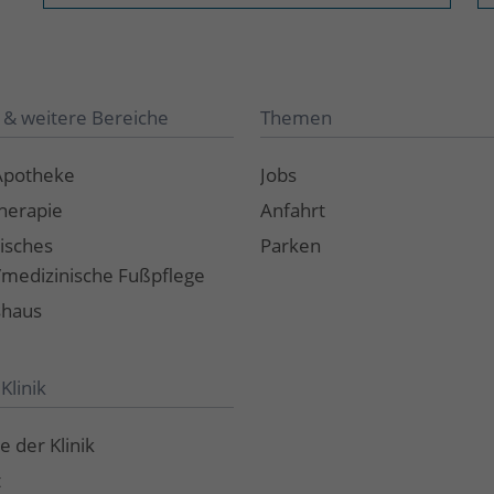
 & weitere Bereiche
Themen
Apotheke
Jobs
herapie
Anfahrt
isches
Parken
t/medizinische Fußpflege
shaus
Klinik
e der Klinik
t