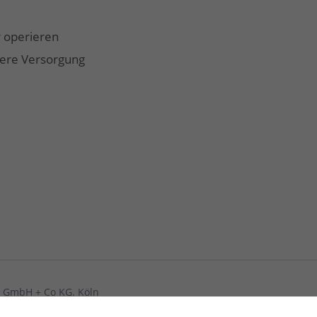
 operieren
hing
ere Versorgung
en GmbH + Co KG. Köln