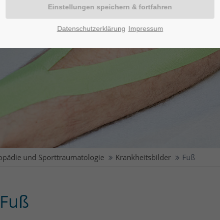
Datenschutzerklärung
Impressum
opädie und Sporttraumatologie
Krankheitsbilder
Fuß
Fuß