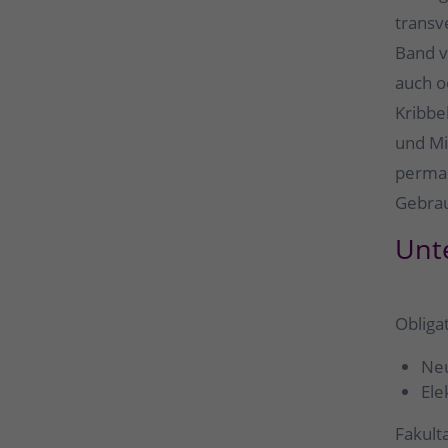
transv
Band v
auch o
Kribbe
und Mi
perman
Gebrau
Unt
Obliga
Neu
Ele
Fakult