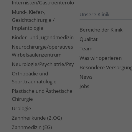
Internisten/Gastroenterologie
Mund-, Kiefer-,
Unsere Klinik
Gesichtschirurgie /
Implantologie
Bereiche der Klinik
Kinder- und Jugendmedizin
Qualität
Neurochirurgie/operatives
Team
Wirbelsäulenzentrum
Was wir operieren
Neurologie/Psychiatrie/Psychotherapie/Coaching
Besondere Versorgun
Orthopädie und
News
Sporttraumatologie
Jobs
Plastische und Ästhetische
Chirurgie
Urologie
Zahnheilkunde (2.OG)
Zahnmedizin (EG)