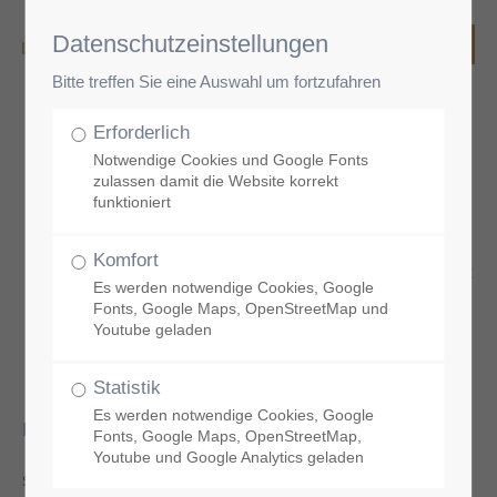
Datenschutzeinstellungen
Bitte treffen Sie eine Auswahl um fortzufahren
Erforderlich
Kontakt
Notwendige Cookies und Google Fonts
zulassen damit die Website korrekt
funktioniert
Mit einem Klick auf den jeweiligen Link können
Komfort
Sie im Anschluss über ein Kontaktformular direkt
Es werden notwendige Cookies, Google
Kontakt zur entsprechenden Facharztpraxis bzw.
Fonts, Google Maps, OpenStreetMap und
zum gewünschten Bereich aufnehmen:
Youtube geladen
Kontakt zum stationären Bereich („Unsere
Klinik“)
Statistik
Es werden notwendige Cookies, Google
Die Facharztpraxen der Klinik LINKS VOM RHEIN
Fonts, Google Maps, OpenStreetMap,
Youtube und Google Analytics geladen
sowie die weiteren Abteilungen und Partner