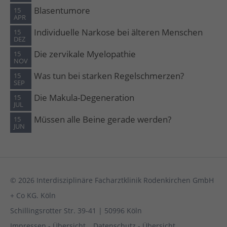
Blasentumore
15
APR
Individuelle Narkose bei älteren Menschen
15
DEZ
Die zervikale Myelopathie
15
NOV
Was tun bei starken Regelschmerzen?
15
SEP
Die Makula-Degeneration
15
JUL
Müssen alle Beine gerade werden?
15
JUN
© 2026 Interdisziplinäre Facharztklinik Rodenkirchen GmbH
+ Co KG. Köln
Schillingsrotter Str. 39-41 | 50996 Köln
Impressen - Übersicht
Datenschutz - Übersicht