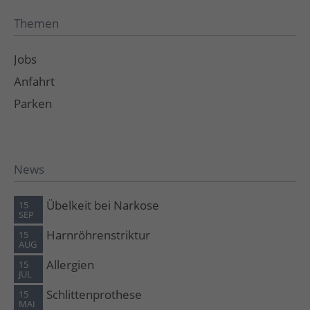
Themen
Jobs
Anfahrt
Parken
News
Übelkeit bei Narkose
15
SEP
Harnröhrenstriktur
15
AUG
Allergien
15
JUL
Schlittenprothese
15
MAI