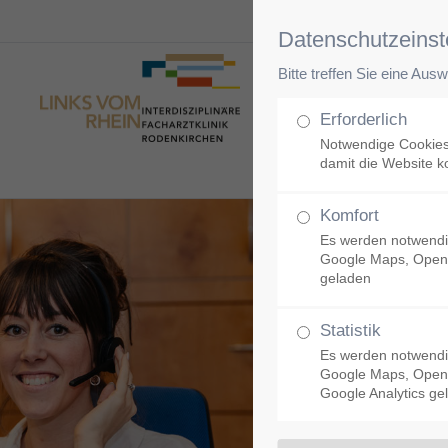
Datenschutzeinst
Bitte treffen Sie eine Aus
Unsere Klinik
Erforderlich
Notwendige Cookies
damit die Website ko
Komfort
Es werden notwendi
Google Maps, Open
geladen
Statistik
Es werden notwendi
Google Maps, Open
Google Analytics ge