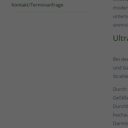
Kontakt/Terminanfrage
modern
unters
sinnvo
Ultr
Bei de
und Ga
Strahl
Durch 
Gefäße
Durchb
hochau
Darmtr