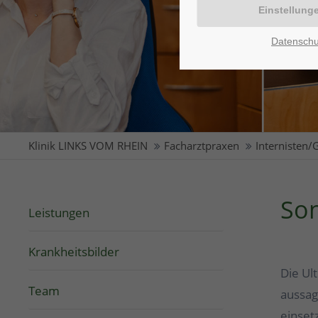
Datenschu
Klinik LINKS VOM RHEIN
Facharztpraxen
Internisten/
Son
Leistungen
Krankheitsbilder
Die Ul
Team
aussag
einset