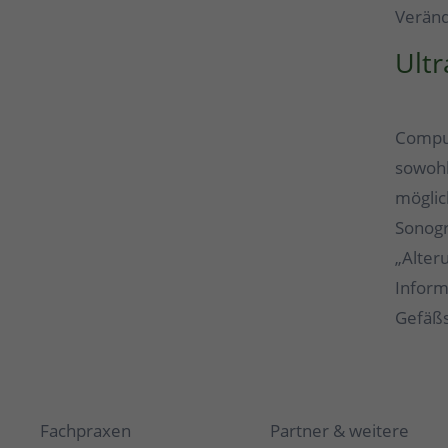
Veränd
Ultr
Comput
sowohl
möglic
Sonogr
„Alter
Inform
Gefäßs
Fachpraxen
Partner & weitere