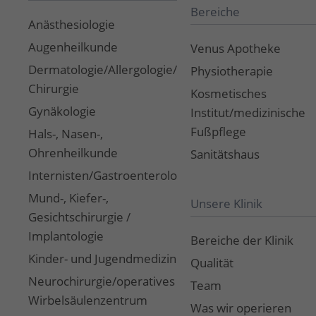
Bereiche
Anästhesiologie
Augenheilkunde
Venus Apotheke
Dermatologie/Allergologie/Dermato-
Physiotherapie
Chirurgie
Kosmetisches
Gynäkologie
Institut/medizinische
Fußpflege
Hals-, Nasen-,
Ohrenheilkunde
Sanitätshaus
Internisten/Gastroenterologie
Mund-, Kiefer-,
Unsere Klinik
Gesichtschirurgie /
Implantologie
Bereiche der Klinik
Kinder- und Jugendmedizin
Qualität
Neurochirurgie/operatives
Team
Wirbelsäulenzentrum
Was wir operieren