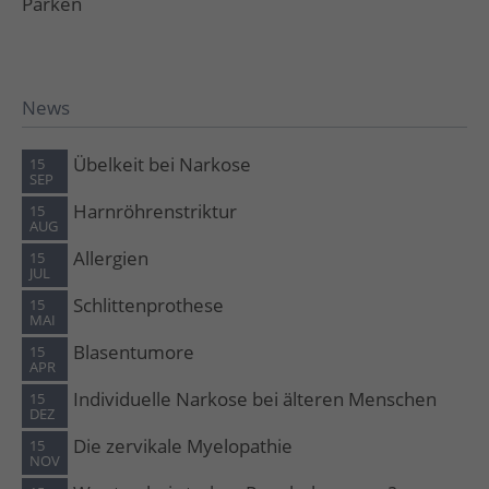
Parken
News
Übelkeit bei Narkose
15
SEP
Harnröhrenstriktur
15
AUG
Allergien
15
JUL
Schlittenprothese
15
MAI
Blasentumore
15
APR
Individuelle Narkose bei älteren Menschen
15
DEZ
Die zervikale Myelopathie
15
NOV