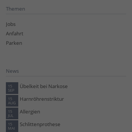
Themen
Jobs
Anfahrt
Parken
News
Übelkeit bei Narkose
15
SEP
Harnröhrenstriktur
15
AUG
Allergien
15
JUL
Schlittenprothese
15
MAI