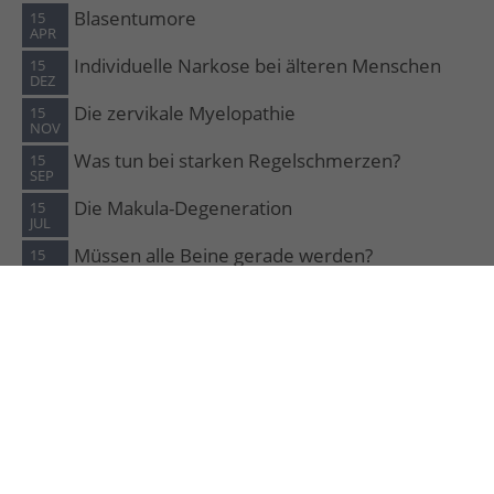
Blasentumore
15
APR
Individuelle Narkose bei älteren Menschen
15
DEZ
Die zervikale Myelopathie
15
NOV
Was tun bei starken Regelschmerzen?
15
SEP
Die Makula-Degeneration
15
JUL
Müssen alle Beine gerade werden?
15
JUN
© 2026 Interdisziplinäre Facharztklinik Rodenkirchen GmbH
+ Co KG. Köln
Schillingsrotter Str. 39-41 | 50996 Köln
Impressen - Übersicht
Datenschutz - Übersicht