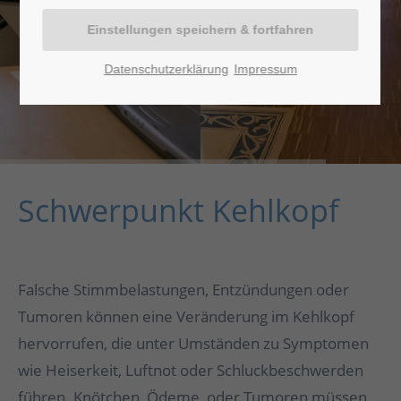
Datenschutzerklärung
Impressum
Schwerpunkt Kehlkopf
Falsche Stimmbelastungen, Entzündungen oder
Tumoren können eine Veränderung im Kehlkopf
hervorrufen, die unter Umständen zu Symptomen
wie Heiserkeit, Luftnot oder Schluckbeschwerden
führen. Knötchen, Ödeme, oder Tumoren müssen