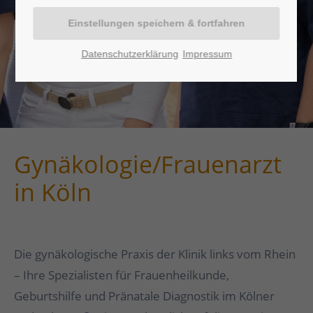
Datenschutzerklärung
Impressum
Gynäkologie/Frauenarzt
in Köln
Die gynäkologische Praxis der Klinik links vom Rhein
– Ihre Spezialisten für Frauenheilkunde,
Geburtshilfe und Pränatale Diagnostik im Kölner