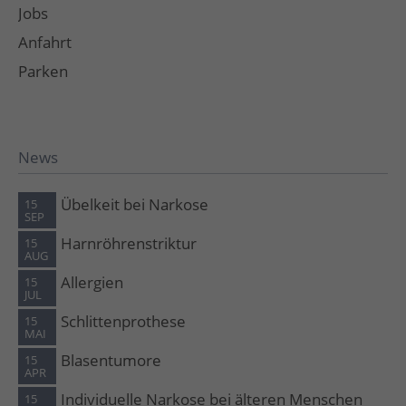
Jobs
Anfahrt
Parken
News
Übelkeit bei Narkose
15
SEP
Harnröhrenstriktur
15
AUG
Allergien
15
JUL
Schlittenprothese
15
MAI
Blasentumore
15
APR
Individuelle Narkose bei älteren Menschen
15