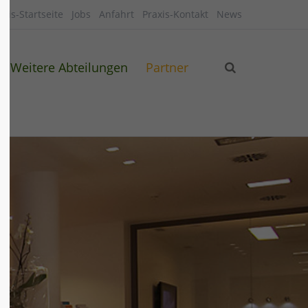
axis-Startseite
Jobs
Anfahrt
Praxis-Kontakt
News
Weitere Abteilungen
Partner