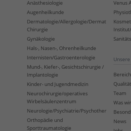
Anästhesiologie
Venus 
Augenheilkunde
Physiot
Dermatologie/Allergologie/Dermato-
Kosmet
Chirurgie
Institu
Gynäkologie
Sanität
Hals-, Nasen-, Ohrenheilkunde
Internisten/Gastroenterologie
Unsere 
Mund-, Kiefer-, Gesichtschirurgie /
Bereich
Implantologie
Qualitä
Kinder- und Jugendmedizin
Team
Neurochirurgie/operatives
Wirbelsäulenzentrum
Was wir
Neurologie/Psychiatrie/Psychotherapie/Coac
Besond
Orthopädie und
News
Sporttraumatologie
Jobs