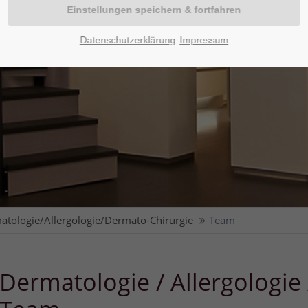
Datenschutzerklärung
Impressum
atologie/Allergologie/Dermato-Chirurgie
Team
Dermatologie / Allergologie