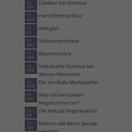
Übelkeit bei Narkose
15
SEP
Harnröhrenstriktur
15
AUG
Allergien
15
JUL
Schlittenprothese
15
MAI
Blasentumore
15
APR
Individuelle Narkose bei
15
DEZ
älteren Menschen
Die zervikale Myelopathie
15
NOV
Was tun bei starken
15
SEP
Regelschmerzen?
Die Makula-Degeneration
15
JUL
Müssen alle Beine gerade
15
JUN
werden?