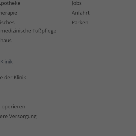
Apotheke
Jobs
herapie
Anfahrt
isches
Parken
t/medizinische Fußpflege
shaus
Klinik
e der Klinik
t
 operieren
hing
ere Versorgung