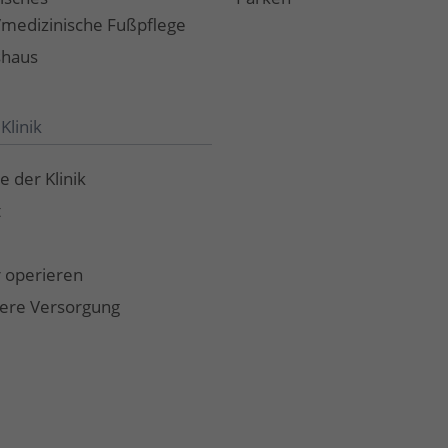
t/medizinische Fußpflege
shaus
Klinik
e der Klinik
t
 operieren
hing
ere Versorgung