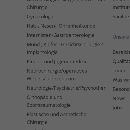
Chirurgie
Institu
Gynäkologie
Sanität
Hals-, Nasen-, Ohrenheilkunde
Internisten/Gastroenterologie
Unsere 
Mund-, Kiefer-, Gesichtschirurgie /
Bereich
Implantologie
Qualitä
Kinder- und Jugendmedizin
Team
Neurochirurgie/operatives
Wirbelsäulenzentrum
Was wir
Neurologie/Psychiatrie/Psychotherapie/Coac
Besond
Orthopädie und
News
Sporttraumatologie
Jobs
Plastische und Ästhetische
Chirurgie