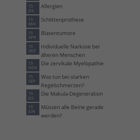
Allergien
15
JUL
Schlittenprothese
15
MAI
Blasentumore
15
APR
Individuelle Narkose bei
15
DEZ
älteren Menschen
Die zervikale Myelopathie
15
NOV
Was tun bei starken
15
SEP
Regelschmerzen?
Die Makula-Degeneration
15
JUL
Müssen alle Beine gerade
15
JUN
werden?