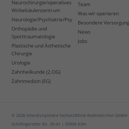
Neurochirurgie/operatives
Team
Wirbelsäulenzentrum
Was wir operieren
Neurologie/Psychiatrie/Psychotherapie/Coaching
Besondere Versorgun
Orthopädie und
News
Sporttraumatologie
Jobs
Plastische und Ästhetische
Chirurgie
Urologie
Zahnheilkunde (2.OG)
Zahnmedizin (EG)
© 2026 Interdisziplinäre Facharztklinik Rodenkirchen GmbH 
Schillingsrotter Str. 39-41 | 50996 Köln