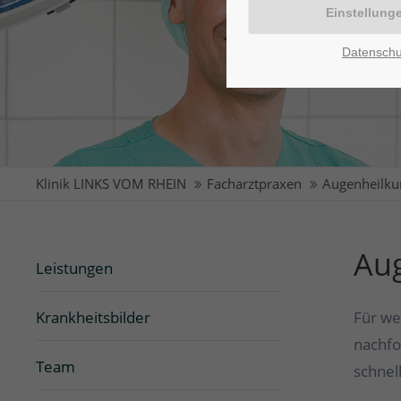
Datenschu
Klinik LINKS VOM RHEIN
Facharztpraxen
Augenheilku
Aug
Leistungen
Krankheitsbilder
Für we
nachfo
Team
schnel