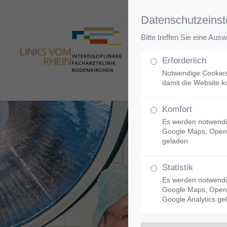
Datenschutzeinst
Bitte treffen Sie eine Aus
Unsere Klinik
Erforderlich
Notwendige Cookies
damit die Website ko
Komfort
Es werden notwendi
Google Maps, Open
geladen
Statistik
Es werden notwendi
Google Maps, Open
Google Analytics ge