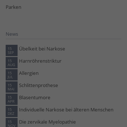
Parken
News
Übelkeit bei Narkose
15
SEP
Harnröhrenstriktur
15
AUG
Allergien
15
JUL
Schlittenprothese
15
MAI
Blasentumore
15
APR
Individuelle Narkose bei älteren Menschen
15
DEZ
Die zervikale Myelopathie
15
NOV