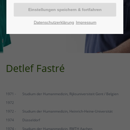
Datenschutzerklärung
Impressum
Detlef Fastré
1971 -
Studium der Humanmedizin, Rijksuniversiteit Gent / Belgien
1972
1972 -
Studium der Humanmedizin, Heinrich-Heine-Universität
1974
Düsseldorf
1974 -
Studium der Humanmedizin, RWTH Aachen