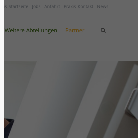
axis-Startseite
Jobs
Anfahrt
Praxis-Kontakt
News
Weitere Abteilungen
Partner