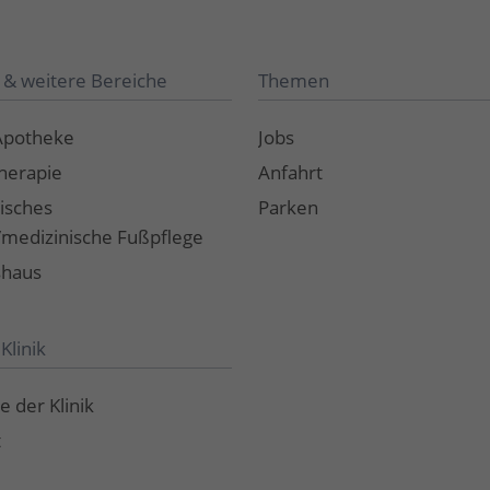
 & weitere Bereiche
Themen
Apotheke
Jobs
herapie
Anfahrt
isches
Parken
t/medizinische Fußpflege
shaus
Klinik
e der Klinik
t