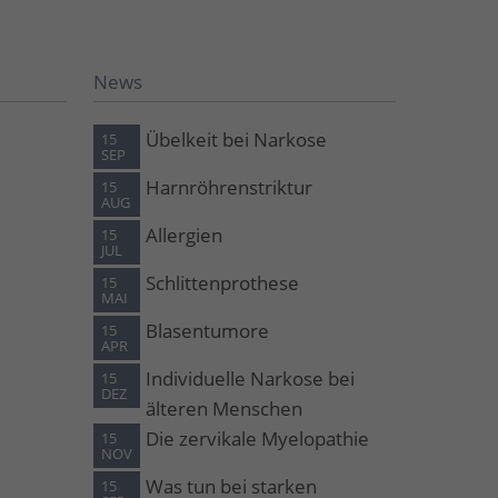
News
Übelkeit bei Narkose
15
SEP
Harnröhrenstriktur
15
AUG
Allergien
15
JUL
Schlittenprothese
15
MAI
Blasentumore
15
APR
Individuelle Narkose bei
15
DEZ
älteren Menschen
Die zervikale Myelopathie
15
NOV
Was tun bei starken
15