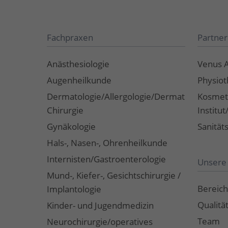
Fachpraxen
Partner
Anästhesiologie
Venus 
Augenheilkunde
Physiot
Dermatologie/Allergologie/Dermato-
Kosmet
Chirurgie
Institu
Gynäkologie
Sanität
Hals-, Nasen-, Ohrenheilkunde
Internisten/Gastroenterologie
Unsere 
Mund-, Kiefer-, Gesichtschirurgie /
Bereich
Implantologie
Qualitä
Kinder- und Jugendmedizin
Team
Neurochirurgie/operatives